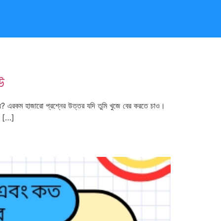
উ
য়? এরকম হাজারো প্রশ্নের উত্তর যদি তুমি খুজে বের করতে চাও।
টি […]