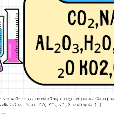
াকে অক্সাইড বলা হয়। সাধারণত এটি ধাতু বা অধাতুর সাথে যুক্ত হয়ে গঠিত হয়। অক্
 অ্যাসিড তৈরি করে। উদাহরণ: CO₂, SO₂, NO₂ 2. ক্ষারধর্মী অক্সাইড […]